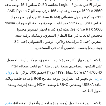
البرايم الأخير. يتميز Legion 5 بشاشة OLED مقاس 15.1 بوصة بدقة
2560 × 1600 مع معدل تحديث 165 هرتز، ومعالج AMD Ryzen 7
260، وذاكرة وصول عشوائي (RAM) سعة 16 جيجابايت، ومحرك
أقراص SSD بسعة 512 جيجابايت، ووحدة معالجة الرسومات Nvidia
GeForce RTX 5060. هذه قوة كبيرة لجهاز كمبيوتر محمول
مخصص للألعاب في هذا النطاق السعري، ويمكنك ترقية سعة
التخزين (حتى 2 تيرابايت) وذاكرة الوصول العشوائي (حتى 32
جيجابايت) بنفسك لتحسين أدائه في المستقبل.
إذا كنت تريد جهازًا أكثر قدرة خارج الصندوق، فيمكنك أيضًا الحصول
على التكوين التصاعدي بسعة تخزين تبلغ 1 تيرابايت ومعالج Intel
Core i7 14700HX مقابل 1199 دولارًا (خصم 300 دولار) على
وول
مارت
. تم تجهيز كلا الطرازين بلوحة مفاتيح RGB بإضاءة خلفية وثلاثة
منافذ USB-A ومنفذين USB-C ومنفذ HDMI ومنفذ إيثرنت ومنفذ
محول الطاقة.
إذا كنت تريد قطع الحبل (ومشاهدة برامجك وأفلامك المفضلة)،
تقدم