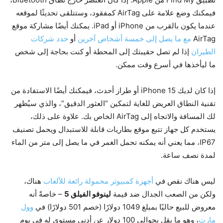
فيمكنك وضع علامة على AirTag كمفقود، وستتلقى تحديثًا لموقعه
عندما يكون بالقرب من iPhone أو iPad. يمكنك أيضًا مشاركة موقع
AirTag
مع ما يصل إلى خمسة أشخاص آخرين
أو
حدد شركات
الطيران
إذا لم تصل حقيبتك إلى المحطة أو كنت بحاجة إلى شخص
ما ليأخذها في أسرع وقت ممكن.
إذا كان لديك iPhone 15 أو طراز أحدث، فيمكنك أيضًا الاستفادة من
تقنية النطاق العريض للغاية لتمكين “العثور الدقيق”، والذي سيُظهر
لك المسافة والاتجاه إلى AirTag الخاص بك. علاوة على ذلك،
يستخدم كل جهاز تتبع موقع بطاريات قابلة للاستبدال ويحمل تصنيف
IP67، مما يعني أنه يمكنه تحمل الغمر في ما يصل إلى متر من الماء
لمدة نصف ساعة.
ليس هناك نقص في
أجهزة كمبيوتر محمولة رائعة للألعاب
هناك،
ولكن من الصعب الجدال ضد قيمة
لينوفو الفيلق 5
– خاصةً أنه
معروض للبيع حاليًا بمبلغ 1049 دولارًا (خصم 501 دولارًا) في
وول
مارت
، وهو ما يقل بحوالي 100 دولار عن أدنى مستوى له في يوم