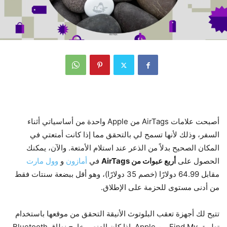
أصبحت علامات AirTags من Apple واحدة من أساسياتي أثناء
السفر، وذلك لأنها تسمح لي بالتحقق مما إذا كانت أمتعتي في
المكان الصحيح بدلاً من الذعر عند استلام الأمتعة. والآن، يمكنك
الحصول على
أربع عبوات من AirTags
في
أمازون
و
وول مارت
مقابل 64.99 دولارًا (خصم 35 دولارًا)، وهو أقل ببضعة سنتات فقط
من أدنى مستوى للحزمة على الإطلاق.
تتيح لك أجهزة تعقب البلوتوث الأنيقة التحقق من موقعها باستخدام
تطبيق Find My من Apple. إذا كان العنصر خارج نطاق Bluetooth،