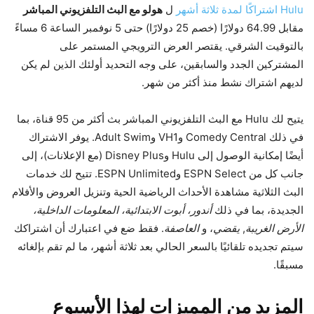
Hulu اشتراكًا لمدة ثلاثة أشهر
ل
هولو مع البث التلفزيوني المباشر
مقابل 64.99 دولارًا (خصم 25 دولارًا) حتى 5 نوفمبر الساعة 6 مساءً
بالتوقيت الشرقي. يقتصر العرض الترويجي المستمر على
المشتركين الجدد والسابقين، على وجه التحديد أولئك الذين لم يكن
لديهم اشتراك نشط منذ أكثر من شهر.
يتيح لك Hulu مع البث التلفزيوني المباشر بث أكثر من 95 قناة، بما
في ذلك Comedy Central وVH1 وAdult Swim. يوفر الاشتراك
أيضًا إمكانية الوصول إلى Hulu وDisney Plus (مع الإعلانات)، إلى
جانب كل من ESPN Select وESPN Unlimited. تتيح لك خدمات
البث الثلاثية مشاهدة الأحداث الرياضية الحية وتنزيل العروض والأفلام
الجديدة، بما في ذلك
أندور، أبوت الابتدائية، المعلومات الداخلية،
الأرض الغريبة
,
يقضي
، و
العاصفة
. فقط ضع في اعتبارك أن اشتراكك
سيتم تجديده تلقائيًا بالسعر الحالي بعد ثلاثة أشهر، ما لم تقم بإلغائه
مسبقًا.
المزيد من المميزات لهذا الأسبوع