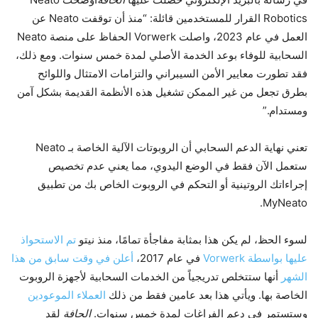
Robotics القرار للمستخدمين قائلة: “منذ أن توقفت Neato عن
العمل في عام 2023، واصلت Vorwerk الحفاظ على منصة Neato
السحابية للوفاء بوعد الخدمة الأصلي لمدة خمس سنوات. ومع ذلك،
فقد تطورت معايير الأمن السيبراني والتزامات الامتثال واللوائح
بطرق تجعل من غير الممكن تشغيل هذه الأنظمة القديمة بشكل آمن
ومستدام.”
تعني نهاية الدعم السحابي أن الروبوتات الآلية الخاصة بـ Neato
ستعمل الآن فقط في الوضع اليدوي، مما يعني عدم تخصيص
إجراءاتك الروتينية أو التحكم في الروبوت الخاص بك من تطبيق
MyNeato.
لسوء الحظ، لم يكن هذا بمثابة مفاجأة تمامًا، منذ نيتو
تم الاستحواذ
عليها بواسطة Vorwerk
في عام 2017،
أعلن في وقت سابق من هذا
الشهر
أنها ستتخلص تدريجياً من الخدمات السحابية لأجهزة الروبوت
الخاصة بها. ويأتي هذا بعد عامين فقط من ذلك
العملاء الموعودين
وستستمر في دعم الفراغات لمدة خمس سنوات.
الحافة
لقد