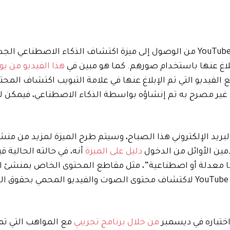
بدءًا من اليوم، سيتمكن منشئو المحتوى في برنامج شركاء YouTube من الوصول إلى ميزة اكتشاف الذكاء الاصطنا
لاغ عنها باستخدام صورهم. كما هو مبين في
هذا الفيديو من يوت
فيديو التي تم الإبلاغ عنها في علامة التبويب اكتشاف المحت
وكأنه محتوى غير مصرح به تم إنشاؤه بواسطة الذكاء الاصطناعي، فيمكن
لبريد الإلكتروني هذا الصباح، وسيتم طرح الميزة لمزيد من من
دليل على الميزة
أنه، في حالته الحالية قي
 معدلة أو اصطناعية”، مثل مقاطع المحتوى الخاص بمنشئ ا
وهو يعمل بشكل مشابه لمعرف المحتوى، الذي يستخدمه YouTube لاكتشاف محتوى الصوت والفيديو المحمي بحق
اختباره في ديسمبر
من خلال برنامج تجريبي
مع المواهب التي تمث