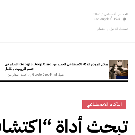
الخميس, أغسطس 6, 2026
C
Los Angeles
19.4
تسجيل الدخول / انضمام
يمكن لنموذج الذكاء الاصطناعي الجديد من Google DeepMind التحكم في
جسم الروبوت بالكامل
تقول Google DeepMind إن أحدث إصدار من...
الذكاء الاصطناعي
تبحث أداة “اكتشاف