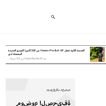
العدسة الثانية تجعل Osmo Pocket 4P من DJI كاميرا الفيديو الجديدة
المفضلة لدي
يعد Osmo Pocket 4P من DJI عرضًا...