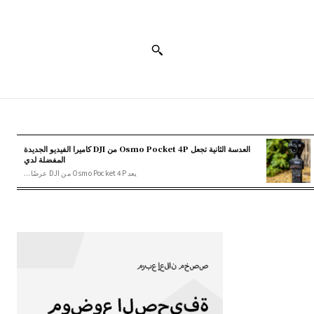
العدسة الثانية تجعل Osmo Pocket 4P من DJI كاميرا الفيديو الجديدة
المفضلة لدي
يعد Osmo Pocket 4P من DJI عرضًا...