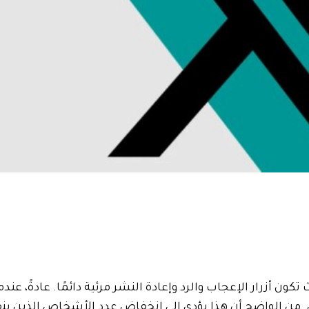
تكون أزرار الإعجاب والرد وإعادة النشر مرئية دائمًا. عادةً، عندم
لكامل. من الواضح أن هذا يؤدي إلى انخفاض عدد الأشخاص الذين ين