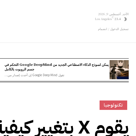
الأحد, أغسطس 9, 2026
C
Los Angeles
23.4
تسجيل الدخول / انضمام
يمكن لنموذج الذكاء الاصطناعي الجديد من Google DeepMind التحكم في
جسم الروبوت بالكامل
تقول Google DeepMind إن أحدث إصدار من...
تكنولوجيا
يقوم X بتغيير 