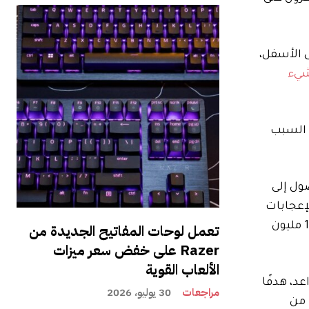
ى الأسفل،
يء
ن السبب
ول إلى
إعجابات
والردود سيكون لها تأثير أقل. بدلاً من ذلك، يقول: “سوف يقرأ Grok حرفيًا كل منشور ويشاهد كل مقطع فيديو (أكثر من 100 مليون
تعمل لوحات المفاتيح الجديدة من
Razer على خفض سعر ميزات
الألعاب القوية
د، هدفًا
مراجعات
30 يوليو، 2026
 من