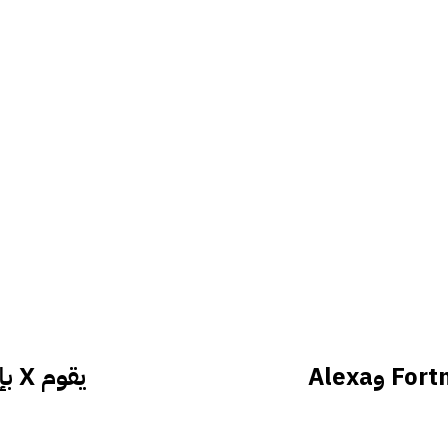
يؤدي انقطاع AWS الكبير إلى إيقاف Fortnite وAlexa
يقوم X بإطلاق سوق للمقابض غير النشطة