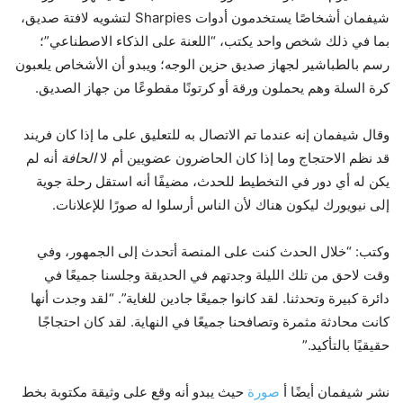
شيفمان أشخاصًا يستخدمون أدوات Sharpies لتشويه لافتة صديق،
بما في ذلك شخص واحد يكتب، “اللعنة على الذكاء الاصطناعي”؛
رسم بالطباشير لجهاز صديق حزين الوجه؛ ويبدو أن الأشخاص يلعبون
كرة السلة وهم يحملون ورقة أو كرتونًا مقطوعًا من جهاز الصديق.
وقال شيفمان إنه عندما تم الاتصال به للتعليق على ما إذا كان فريند
قد نظم الاحتجاج وما إذا كان الحاضرون عضويين أم لا
الحافة
أنه لم
يكن له أي دور في التخطيط للحدث، مضيفًا أنه استقل رحلة جوية
إلى نيويورك ليكون هناك لأن الناس أرسلوا له صورًا للإعلانات.
وكتب: “خلال الحدث كنت على المنصة أتحدث إلى الجمهور، وفي
وقت لاحق من تلك الليلة وجدتهم في الحديقة وجلسنا جميعًا في
دائرة كبيرة وتحدثنا. لقد كانوا جميعًا جادين للغاية”. “لقد وجدت أنها
كانت محادثة مثمرة وتصافحنا جميعًا في النهاية. لقد كان احتجاجًا
حقيقيًا بالتأكيد.”
نشر شيفمان أيضًا أ
صورة
حيث يبدو أنه وقع على وثيقة مكتوبة بخط