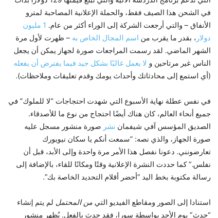
في الشحن هذا الصيف فقط، والحملة الإعلانية المصاحبة لمترو
الأنفاق – والتي أرجعت الشركة إلى الوراء أكثر من عام.
1 مليون
دولار
، بقدر ما يقرب من
اسم المجال الخاص به
– ظهرت لأول مرة
الشهر الماضي. لقد رسمت المراجعات صورة لجهاز يمكن أن يجعل
الناس غير مرتاحين و
لا يعمل غالبًا بشكل جيد فيما يفترض أن يفعله
(أي استمع إلى محادثاتك وأحداث يومك وقدم تعليقات وملاحظات).
في نفس عطلة نهاية الأسبوع التي شهدت احتجاجات “لا للملوك” في
جميع أنحاء العالم، كان هناك أيضًا احتجاج من نوع ما للأصدقاء.
الصديق المؤسس آفي شيفمان
نشر
صورة منشور مسجل عليه
صورة الجهاز، والذي نصه: “سمعت أنكم يا سكان نيويورك
تعارضونني. دعونا نفصل هذا الأمر مرة واحدة وإلى الأبد، قبل أن
نفلس.” كما حددت النشرة الإعلانية وقتًا ومكانًا للقاء، بالإضافة إلى
رسالة مكتوبة بخط اليد “أحضر أقلام التحديد الخاصة بك”.
استنادا إلى الصور ومقاطع الفيديو التي
من المحتمل
لم يتم إنشاء
“حدث” يوم الأحد بواسطة سورا، فقد حدث بالفعل. يُظهر منشور