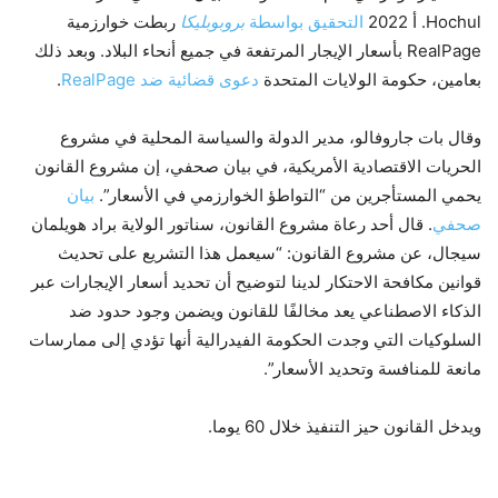
Hochul. أ 2022
التحقيق بواسطة
بروبوبليكا
ربطت خوارزمية
RealPage بأسعار الإيجار المرتفعة في جميع أنحاء البلاد. وبعد ذلك
بعامين، حكومة الولايات المتحدة
دعوى قضائية ضد RealPage
.
وقال بات جاروفالو، مدير الدولة والسياسة المحلية في مشروع
الحريات الاقتصادية الأمريكية، في بيان صحفي، إن مشروع القانون
يحمي المستأجرين من “التواطؤ الخوارزمي في الأسعار”.
بيان
صحفي
. قال أحد رعاة مشروع القانون، سناتور الولاية براد هويلمان
سيجال، عن مشروع القانون: “سيعمل هذا التشريع على تحديث
قوانين مكافحة الاحتكار لدينا لتوضيح أن تحديد أسعار الإيجارات عبر
الذكاء الاصطناعي يعد مخالفًا للقانون ويضمن وجود حدود ضد
السلوكيات التي وجدت الحكومة الفيدرالية أنها تؤدي إلى ممارسات
مانعة للمنافسة وتحديد الأسعار”.
ويدخل القانون حيز التنفيذ خلال 60 يوما.