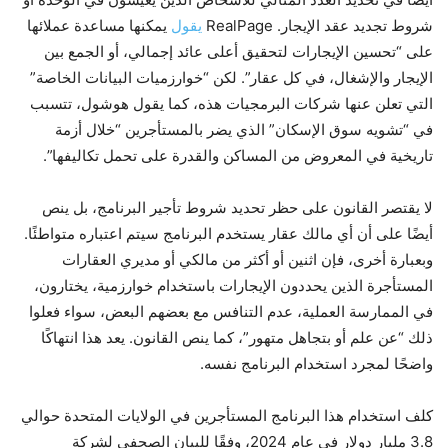
شروط تجديد عقد الإيجار. RealPage
يقول
يمكنها مساعدة عملائها
على “تحسين الإيجارات لتحقيق أعلى عائد إجمالي، أو الجمع بين
الإيجار والإشغال، في كل عقار”. لكن “خوارزميات البيانات الخاصة”
التي تعلن عنها شركات البرمجيات هذه، كما يقول هوشول، تتسبب
في “تشويه سوق الإسكان” الذي يضر بالمستأجرين “خلال أزمة
تاريخية في المعروض من المساكن والقدرة على تحمل تكاليفها”.
لا يقتصر القانون على حظر تحديد شروط تأجير البرنامج، بل ينص
أيضًا على أن أي مالك عقار يستخدم البرنامج سيتم اعتباره متواطئًا.
وبعبارة أخرى، فإن اثنين أو أكثر من مالكي أو مديري العقارات
المستأجرة الذين يحددون الإيجارات باستخدام خوارزمية، يختارون،
في الممارسة العملية، عدم التنافس مع بعضهم البعض، سواء فعلوا
ذلك “عن علم أو بتجاهل متهور”، كما ينص القانون. يعد هذا انتهاكًا
واضحًا لمجرد استخدام البرنامج نفسه.
كلف استخدام هذا البرنامج المستأجرين في الولايات المتحدة حوالي
3.8 مليار دولار في عام 2024، وفقًا للبيان الصحفي لشركة