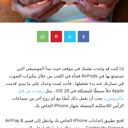
إذا كنت قد وجدت نفسك في موقف حيث تبدأ الموسيقى التي
تستمتع بها في AirPods فجأة في اللعب من خلال مكبرات الصوت
في سيارتك عند بدء تشغيلها ، فأنت لست وحدك على ما يبدو. قدمت
Apple حلاً بسيطًا للمشكلة في iOS 26 ، مثل
رصدت من قبل
ماكرومورز
، يجب أن يعمل ذلك أيضًا مع أي زوج آخر من سماعات
الرأس اللاسلكية المتصلة بجهاز iPhone الخاص بك.
افتح تطبيق إعدادات iPhone الخاص بك وانتقل إلى قسم AirPlay &
Continuity General. ستجد هناك خيار “حافظ على الصوت مع