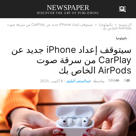
NEWSPAPER
DISCOVER THE ART OF PUBLISHING
الرئيسية
تكنولوجيا
سيتوقف إعداد iPhone جديد عن CarPlay من سرقة صوت
AirPods الخاص بك
تكنولوجيا
سيتوقف إعداد iPhone جديد عن
CarPlay من سرقة صوت
AirPods الخاص بك
384
0
بواسطة
عبدالمنعم البلوي
-
8 أكتوبر، 2025