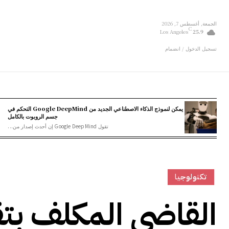
الجمعة, أغسطس 7, 2026
C
Los Angeles
25.9
تسجيل الدخول / انضمام
يمكن لنموذج الذكاء الاصطناعي الجديد من Google DeepMind التحكم في
جسم الروبوت بالكامل
تقول Google DeepMind إن أحدث إصدار من...
تكنولوجيا