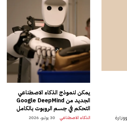
يمكن لنموذج الذكاء الاصطناعي
الجديد من Google DeepMind
التحكم في جسم الروبوت بالكامل
الذكاء الاصطناعي
30 يوليو، 2026
رحلة الثانية من محاكمة Google AD Tech قد انتهت ، كانت القاضي ليوني برينكما لا يزال يأمل أن يأخذ Google ووزارة