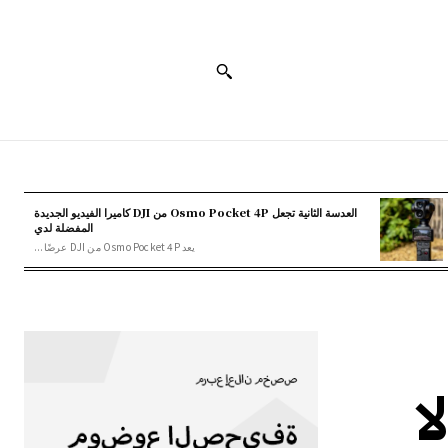
العدسة الثانية تجعل Osmo Pocket 4P من DJI كاميرا الفيديو الجديدة
المفضلة لدي
يعد Osmo Pocket 4P من DJI عرضًا...
لف بتقرير مصير Google لا