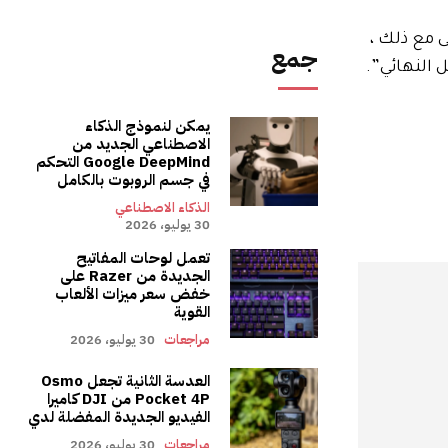
Googl للعلاجات السلوكية. حتى مع ذلك ،
جمع
 النهائي”.
يمكن لنموذج الذكاء
الاصطناعي الجديد من
Google DeepMind التحكم
في جسم الروبوت بالكامل
الذكاء الاصطناعي
30 يوليو، 2026
تعمل لوحات المفاتيح
الجديدة من Razer على
خفض سعر ميزات الألعاب
القوية
مراجعات
30 يوليو، 2026
العدسة الثانية تجعل Osmo
Pocket 4P من DJI كاميرا
الفيديو الجديدة المفضلة لدي
مراجعات
30 يوليو، 2026