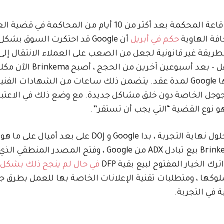
وقالت للمحاميين عن كلا الجانبين قبل فترة وجيزة من تأجيل قاعة المحكمة بعد أكثر من 10 أيام من
افة الهاوية
حكم في أبريل
أن Google قد احتكرت السوق بشك
 بطريقة غير قانونية لجعل من الصعب على العملاء الانتقال إلى
المنافسين. كما اتضح ، قد يكون هذا الحكم هو الجزء السهل
ينبغي القيام به لاستعادة المنافسة إلى الأسواق التي خنقها Google لمدة عقد. يتضمن ذلك ساعات من الشهاد
جل الخاصة دون خلق مشاكل جديدة. مع وضع ذلك في الاعتبا
لا توجد علامة حتى الآن على أن مثل هذه التسوية قادمة ، وبحلول نهاية التجربة ، بدا Google و DOJ على
ومطلوب لاستعادة المنافسة. تريد الحكومة أن يفرض Brinkema بيع تبادل ADX من Google ، وفتح ا
في حال لم ينجح ذلك بشكل ج
ضة على سلوكها ، ومتطلبات تقنية الإعلانات الخاصة بها للعمل بطرق 
 في التجربة.