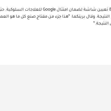
إذا تخليت عن أي تغييرات هيكلية ، فلا يزال بإمكان Brinkema تعيين شاشة لضمان امتثال e
نتيجة. وقال برينكما: “هذا جزء من مفتاح صنع كل ما هو العمل
النتيجة.”