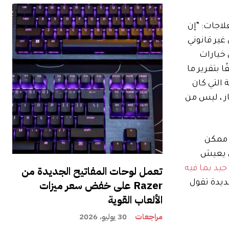
 المحاكمة في قضية العلاجات: “إن
ل غير قانوني
 خيارات
 – بعد أسبوعين آخرين من الحجج ، أصبح Brinkema الآن مكلفًا بتقرير ما
ات الفنية التي كان
ر ، ليس من
 بعد أميال على ما هو ممكن
لمصدر المنطقي الذي يعيش
تعمل لوحات المفاتيح الجديدة من
يد بما فيه
Razer على خفض سعر ميزات
جديدة تقول
الألعاب القوية
مراجعات
30 يوليو، 2026