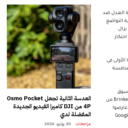
وزارة العدل ضد
اية التواضع
Google. على الرغم من أن Brinkema لا يزال
احتكار
لوجيا الأولى في
 للمنافسة
 سوق
العدسة الثانية تجعل Osmo Pocket
مكسور للمستقبل – خاصةً تلك التي تعتمد على درجة ما على الأقل من العمل الفني للتغيير. طوال المحاكمة ، سمعت Brinkema من
4P من DJI كاميرا الفيديو الجديدة
كثير من الأحيان ، بدا عارضوا
المفضلة لدي
ء الحكومة إن التغييرات ستكون قابلة للتنفيذ ولا يرون أي سبب للوظائف المتدهورة ، في حين رسم خبراء Google
مراجعات
30 يوليو، 2026