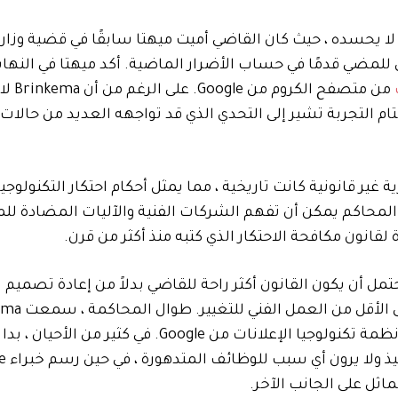
Br في نفس الموقف الذي لا يحسده ، حيث كان القاضي أميت ميهتا سابقًا في قضية 
دة هندسة السوق للمضي قدمًا في حساب الأضرار الماضية. أكد ميهتا في النه
من متصفح الكروم من 
ام التجربة تشير إلى التحدي الذي قد تواجهه العديد من حالات 
رينكما التي وصفت Google بأنها احتكارية غير قانونية كانت تاريخية ، مما يمثل أحكام احتكار التكنو
 من 20 عامًا. لقد أظهروا أن المحاكم يمكن أن تفهم الشركات الفنية والآليات المضادة
لقانون مكافحة الاحتكار الذي كتبه منذ أكثر من قرن.
تمل أن يكون القانون أكثر راحة للقاضي بدلاً من إعادة تصميم
شهود الخبراء على كلا الجانبين حول الجدوى التقنية لكسر أنظمة تكنولوجيا الإعلانات من Google. في 
تمامًا – قال خبرا
اثل على الجانب الآخر.