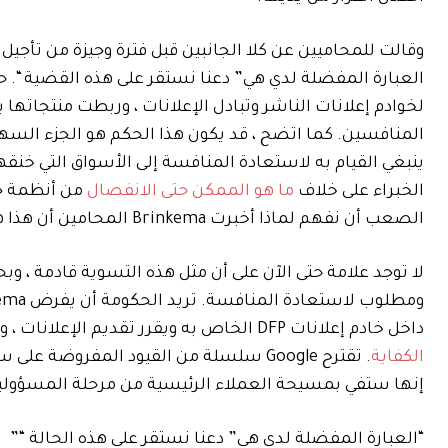
العبارة المفضلة لدي هي” دعنا نستقر على هذه القضية “. ح
لخوادم إعلانات الناشر وتبادل الإعلانات ، وربطت منتجاتها
الخبراء على خلاف
ما هو الممكن حتى الانفصال
من أنظمة جو
الصعب أن نفهم لماذا أخبرت Brinkema المحامين أن هذا هو نوع القضية “التي يجب أن تستقر”.
داخل خادم إعلانات DFP الخاص به ويقرر تقديم الإعلانات ، واترك الخيار المفتوح لبيع بقية DFP
الكفاية
. تقترح Google سلسلة من القيود المفرو
إنها ستفي بمسيحة العملاء الرئيسية من مرحلة المسؤولية
“العبارة المفضلة لدي هي” دعنا نستقر على هذه الحالة “”