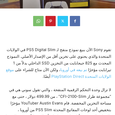
تقوم Sony الآن ببيع نموذج منقح لـ PS5 Digital Slim في الولايات
المتحدة والذي يحتوي على تخزين أقل من الإصدار الأصلي. النموذج
المحدث مع 825 جيجابايت من التخزين SSD الداخلي بدلاً من 1
تيرابايت مؤخرًا
تم بيعه في أوروبا
، ولكن الآن متاح للشراء على
موقع
الولايات المتحدة PlayStation Direct
أيضًا.
لا تزال وحدة التحكم الرقمية المنقحة ، والتي تقول سوني هي في
“مجموعة طراز CFI-2100-Slim” ، من 499.99 دولار ، حتى مع
مساحة التخزين المخفضة. قام YouTuber Austin Evans مؤخرًا
بتخفيض أحد لوحات المفاتيح المحدثة PS5 Slim من أوروبا ،