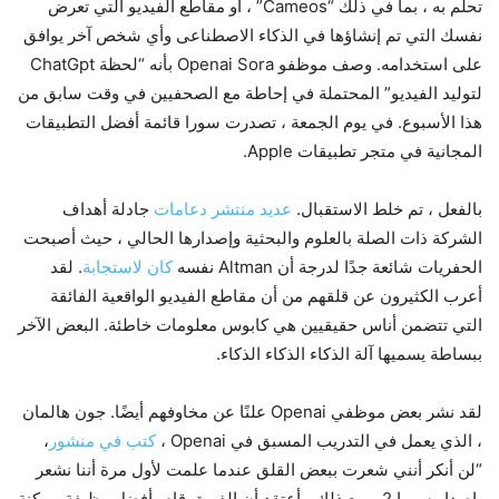
تحلم به ، بما في ذلك “Cameos” ، أو مقاطع الفيديو التي تعرض
نفسك التي تم إنشاؤها في الذكاء الاصطناعى وأي شخص آخر يوافق
على استخدامه. وصف موظفو Openai Sora بأنه “لحظة ChatGpt
لتوليد الفيديو” المحتملة في إحاطة مع الصحفيين في وقت سابق من
هذا الأسبوع. في يوم الجمعة ، تصدرت سورا قائمة أفضل التطبيقات
المجانية في متجر تطبيقات Apple.
بالفعل ، تم خلط الاستقبال.
عديد
منتشر
دعامات
جادلة أهداف
الشركة ذات الصلة بالعلوم والبحثية وإصدارها الحالي ، حيث أصبحت
الحفريات شائعة جدًا لدرجة أن Altman نفسه
كان لاستجابة
. لقد
أعرب الكثيرون عن قلقهم من أن مقاطع الفيديو الواقعية الفائقة
التي تتضمن أناس حقيقيين هي كابوس معلومات خاطئة. البعض الآخر
ببساطة يسميها آلة الذكاء الذكاء الذكاء.
لقد نشر بعض موظفي Openai علنًا عن مخاوفهم أيضًا. جون هالمان
، الذي يعمل في التدريب المسبق في Openai ،
كتب في منشور
،
“لن أنكر أنني شعرت ببعض القلق عندما علمت لأول مرة أننا نشعر
بإصدار سورا 2. ومع ذلك ، أعتقد أن الفريق قام بأفضل وظيفة ممكنة