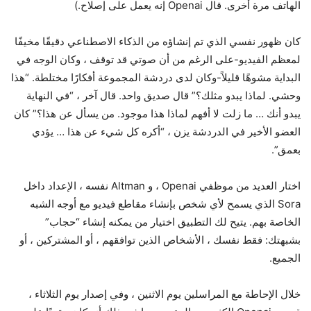
الهاتف مرة أخرى. قال Openai إنه يعمل على إصلاح.)
كان ظهور نفسي الذي تم إنشاؤه من الذكاء الاصطناعي دقيقًا مخيفًا
لمعظم الفيديو-على الرغم من أن صوتي قد توقف ، وكان الوجه في
البداية مشوهًا قليلاً-وكان لدى دردشة المجموعة أفكارًا مختلطة. “هذا
وحشي. لماذا يبدو مثلك؟” قال صديق واحد. قال آخر ، “في النهاية
يبدو أنك … ما زلت لا أفهم لماذا هذا موجود. من يسأل عن هذا؟” كان
العضو الأخير في الدردشة يزن ، “أكره كل شيء عن هذا … يؤدي
بعمق”.
اختار العديد من موظفي Openai ، و Altman نفسه ، الإعداد داخل
Sora الذي يسمح لأي شخص بإنشاء مقاطع فيديو مع أوجه الشبه
الخاصة بهم. يتيح لك التطبيق اختيار من يمكنه إنشاء “حجاب”
بشبهتك: فقط نفسك ، الأشخاص الذين توافقهم ، أو المشتركين ، أو
الجميع.
خلال الإحاطة مع المراسلين يوم الاثنين ، وفي إصدار يوم الثلاثاء ،