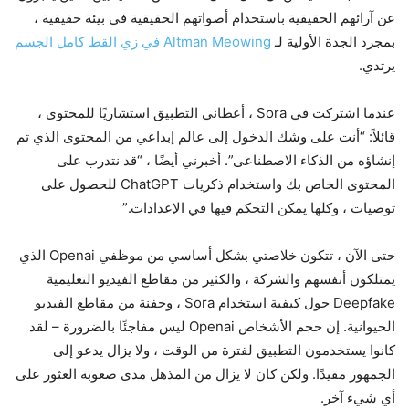
عن آرائهم الحقيقية باستخدام أصواتهم الحقيقية في بيئة حقيقية ،
بمجرد الجدة الأولية لـ
Altman Meowing في زي القط كامل الجسم
يرتدي.
عندما اشتركت في Sora ، أعطاني التطبيق استشاريًا للمحتوى ،
قائلاً: “أنت على وشك الدخول إلى عالم إبداعي من المحتوى الذي تم
إنشاؤه من الذكاء الاصطناعى”. أخبرني أيضًا ، “قد نتدرب على
المحتوى الخاص بك واستخدام ذكريات ChatGPT للحصول على
توصيات ، وكلها يمكن التحكم فيها في الإعدادات.”
حتى الآن ، تتكون خلاصتي بشكل أساسي من موظفي Openai الذي
يمتلكون أنفسهم والشركة ، والكثير من مقاطع الفيديو التعليمية
Deepfake حول كيفية استخدام Sora ، وحفنة من مقاطع الفيديو
الحيوانية. إن حجم الأشخاص Openai ليس مفاجئًا بالضرورة – لقد
كانوا يستخدمون التطبيق لفترة من الوقت ، ولا يزال يدعو إلى
الجمهور مقيدًا. ولكن كان لا يزال من المذهل مدى صعوبة العثور على
أي شيء آخر.