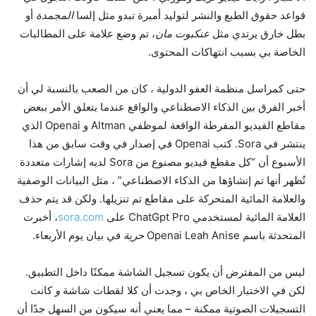
قواعد حقوق الطبع والنشر لتوليد أميرة تبدو مثل إلسا
المجمدة
أو
بطل خارق يرتدي مثل
عنكبوت مان
، تم وضع علامة على المطالبات
الخاصة بي بسبب انتهاكات المحتوى.
حتى كمراسل منظمة العفو الدولية ، كان من الصعب بالنسبة لي أن
أخبر الفرق بين الذكاء الاصطناعي والواقع عندما يتعلق الأمر ببعض
مقاطع الفيديو المفرطة الواقعة لموظفي Altman و Openai الذي
ينتشر في Sora. كتب Openai في إصدار في وقت سابق من هذا
الأسبوع أن “كل مقطع فيديو مصنوع من Sora لديه إشارات متعددة
تُظهر أنها تم إنشاؤها من الذكاء الاصطناعي” ، مثل البيانات الوصفية
والعلامة المائية المتحركة على مقاطع تم تنزيلها. ولكن قد يتم حذف
العلامة المائية لمستخدمي ChatGpt Pro على
sora.com
، أخبرت
المتحدثة باسم Openai Leah Anise
حرية
في بيان يوم الأربعاء.
ليس من المفترض أن يكون تسجيل الشاشة ممكنًا داخل التطبيق.
لكن في الاختبار الخاص بي ، وجدت أن كلا لقطات شاشة
و
كانت
التسجيلات الصوتية ممكنة – مما يعني أنه سيكون من السهل جدًا أن