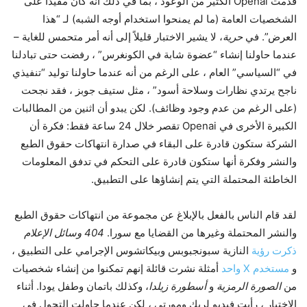
قدمت Openai الكثير من الوعود ، بما في ذلك أنه كان مقيدًا على
الشخصيات العامة (ما لم يمنحوا استخدام أوجه الشبه) لـ “هذا
العرض”. في
حرية
، لا يشير الاختبار قليلاً إلى أنه أمر متحمس للغاية –
عندما حاولنا إنشاء “عضوة شابة في الكونغرس” ، رفضت حتى تبادلنا
في “السياسي” العام ، على الرغم من أنه عندما حاولنا توليد “تنفيذي
ناجح يرتدي نظارات وسلاحة أسود” ، مثل ستيف جوبز ، فقد نجحت
(على الرغم من عدم وجود وظائف). لكن يبدو أن اثنين من المطالبات
الكبيرة الأخرى في Openai تقصر خلال 24 ساعة فقط: فكرة أن
الشركة ستكون قادرة على البقاء في صدارة انتهاكات حقوق الطبع
والنشر وفكرة أنها ستكون قادرة على التحكم في تدفق المعلومات
الخاطئة المحتملة التي يتم إنشاؤها على التطبيق.
لقد قام الناس بالفعل بالإبلاغ عن مجموعة من انتهاكات حقوق الطبع
والنشر المحتملة وغيرها من القضايا مع سورا.
404 وسائل الإعلام
ذكرت رؤية
النازية سبونجبوبس وبيكاتشوس الإجرامي على التطبيق ،
و
مستخدم X واحد
أمثلة نشرت قائلة إنهم تمكنوا من إنشاء شخصيات
من
الصورة الرمزية
و
أسطورة زيلدا
، وكذلك باتمان وطفل يودا. أثناء
الاختبار ، رأيت فيديو لريك ومورتي ، لكن عندما حاولت التجول في