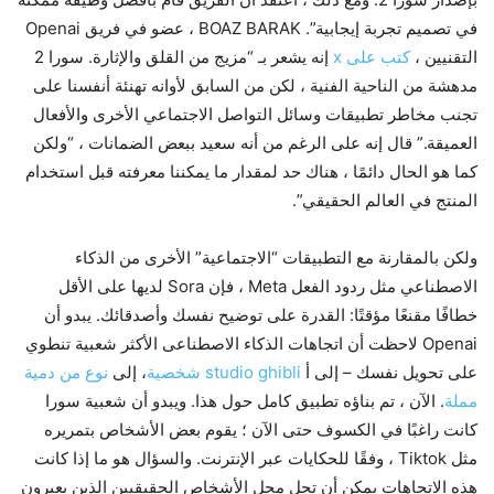
في تصميم تجربة إيجابية”. BOAZ BARAK ، عضو في فريق Openai
التقنيين ،
كتب على x
إنه يشعر بـ “مزيج من القلق والإثارة. سورا 2
مدهشة من الناحية الفنية ، لكن من السابق لأوانه تهنئة أنفسنا على
تجنب مخاطر تطبيقات وسائل التواصل الاجتماعي الأخرى والأفعال
العميقة.” قال إنه على الرغم من أنه سعيد ببعض الضمانات ، “ولكن
كما هو الحال دائمًا ، هناك حد لمقدار ما يمكننا معرفته قبل استخدام
المنتج في العالم الحقيقي”.
ولكن بالمقارنة مع التطبيقات “الاجتماعية” الأخرى من الذكاء
الاصطناعي مثل ردود الفعل Meta ، فإن Sora لديها على الأقل
خطافًا مقنعًا مؤقتًا: القدرة على توضيح نفسك وأصدقائك. يبدو أن
Openai لاحظت أن اتجاهات الذكاء الاصطناعى الأكثر شعبية تنطوي
على تحويل نفسك – إلى أ
studio ghibli شخصية
، إلى
نوع من دمية
مملة
. الآن ، تم بناؤه تطبيق كامل حول هذا. ويبدو أن شعبية سورا
كانت راغبًا في الكسوف حتى الآن ؛ يقوم بعض الأشخاص بتمريره
مثل Tiktok ، وفقًا للحكايات عبر الإنترنت. والسؤال هو ما إذا كانت
هذه الاتجاهات يمكن أن تحل محل الأشخاص الحقيقيين الذين يعبرون