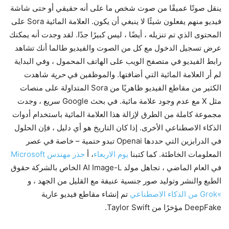
ينقل صوتًا عميقًا من صوت شخص ما على أنه حقيقي أو حتى شاشة
فيديو منهم يفعلون شيئًا لا ينبغي أن يكون. العلامة المائية Sora على
المحتوى الذي تم تنزيله ، أيضًا ، ليس كبيرًا جدًا. لقد وجدت أنه يمكنك
عرض تسجيل الدخول مع كل من الصوت والفيديو طالما أنك تشاهد
رابط الفيديو في متصفح الويب على الهاتف المحمول ، وفي البداية
لم أر العلامة المائية التي أضافتها. والموظفين في
حرية
شاهدت
الكثير من مقاطع الفيديو ظاهريًا من Sora المتداولة على منصات
مثل X مع عدم وجود علامة مائية. في بحث Google سريع ، وجدت
مجموعة كاملة من الطرق لإزالة هذا العلامة المائية باستخدام أدوات
الذكاء الاصطناعي الأخرى. إذا كان التاريخ هو أي دليل ، فإن الحلول
في الدرابزين التي حددها Openai تبدو حتمية – خاصة في عصر
المعلومات الخاطئة. كما كتبنا
يوم الاربعاء
، أ
حذر مهندس Microsoft
في العام الماضي ، تجاهل مولد AI Image-L الخاص بالشركة حقوق
الطبع والنشر وتوليد صور جنسية عنيفة مع القليل من الجهد ، و
»Grok من الذكاء الاصطناعي
تم إنشاء مقاطع فيديو عارية
DeepFake مؤخرًا من Taylor Swift.