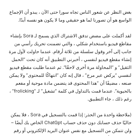
بغض النظر عن شعور الناس تجاه سورا حتى الآن ، يبدو أن الإجماع
الواسع هو أن تصورنا لما هو حقيقي وما لا يكون هو نفسه أبدًا.
لقد أكملت على مضض تدفق الاشتراك الذي يسمح لـ Sora بإنشاء
مقاطع فيديو باستخدام شكلي ، والتي تضمنت تحريك رأسي من
جانب إلى آخر وقول سلسلة من ثلاثة أرقام. عندما حاولت لأول مرة
إنشاء مقطع فيديو لنفسي ، أخبرني التطبيق أنه كان تحت “الحمل
الثقيل” و “المحاولة مرة أخرى لاحقًا”. ثم عندما طلبت مقطع فيديو
لنفسي “يركض عبر مرج” ، قال إنه كان “انتهاكًا للمحتوى” ولا يمكن
صنعه ، مضيفًا أن “هذا المحتوى قد يتضمن مادة موحية أو مفعم
بالحيوية”. عندما قمت بالتداول في كلمة “تشغيل” لـ “frolicking” ،
رغم ذلك ، جاء التطبيق.
(ملاحظة واحدة من الحذر: إذا قمت بالتسجيل في Sora ، فلا يمكن
حاليًا حذف حسابك دون حذف حساب ChatGpt الخاص بك أيضًا –
ولن تتمكن من التسجيل مع نفس عنوان البريد الإلكتروني أو رقم